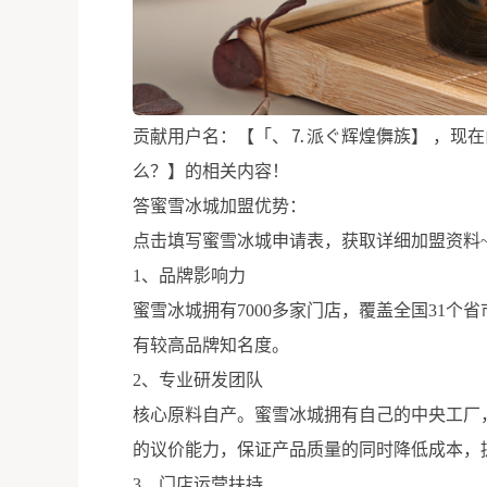
贡献用户名：【「、⒎派ぐ辉煌儛族】 ，现
么？】的相关内容！
答蜜雪冰城加盟优势：
点击填写蜜雪冰城申请表，获取详细加盟资料
1、品牌影响力
蜜雪冰城拥有7000多家门店，覆盖全国31个
有较高品牌知名度。
2、专业研发团队
核心原料自产。蜜雪冰城拥有自己的中央工厂，
的议价能力，保证产品质量的同时降低成本，
3、门店运营扶持