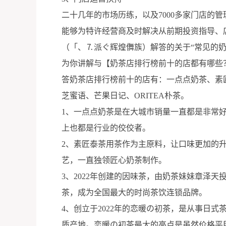
二十几年的市场历练，以及7000多家门店的
能够为特许经营商及时解决从前期投资指导、
（「、⒎派ぐ辉煌儛族）解答的关于“常见的奶
为你讲解与【奶茶店排行榜前十的店都有哪些
答奶茶店排行榜前十的店有：一点点奶茶、素
芝蜜语、芒果日记、ORITEA朴茶。
1、一点点奶茶是在大城市销量一直都是非常
上也都是行业的佼佼者。
2、素匠泰茶用茶作为主原料，让口味更加的
艺，一直独领匠心奶茶制作。
3、2022年创建的因味茶，由奶茶妹妹章泽
茶，成为全国最大的时尚茶饮连锁品牌。
4、创立于2022年的恋暖の初茶，是从事日
质产地。恋暖の初茶最大的亮点是虽然价格平