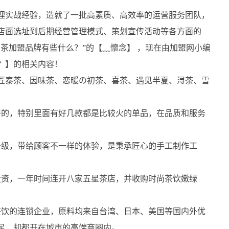
管理实战经验，造就了一批高素质、高效率的运营服务团队，
店面选址到后期经营管理模式、策划宣传活动等各方面的
茶加盟品牌有些什么？”的【﹏懷念】 ，现在由加盟网小编
？】的相关内容！
匠泰茶、因味茶、恋暖の初茶、喜茶、遇见半夏、浔茶、雪
好的，特别里面有好几款都是比较火的单品，在品质和服务
升级，带给顾客不一样的体验，是秉承匠心的手工制作工
天投资，一年时间连开八家五星茶店，并收购时尚茶饮嫩绿
式茶饮的连锁企业，原料均来自台湾、日本、美国等国内外优
民，却都开在城市的高端商圈内。