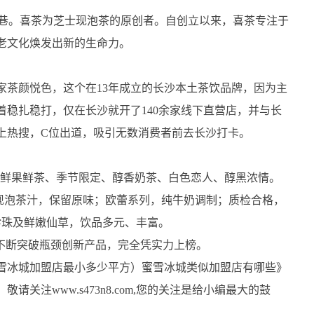
条小巷。喜茶为芝士现泡茶的原创者。自创立以来，喜茶专注于
老文化焕发出新的生命力。
家茶颜悦色，这个在13年成立的长沙本土茶饮品牌，因为主
稳扎稳打，仅在长沙就开了140余家线下直营店，并与长
上热搜，C位出道，吸引无数消费者前去长沙打卡。
品、鲜果鲜茶、季节限定、醇香奶茶、白色恋人、醇黑浓情。
现泡茶汁，保留原味；欧蕾系列，纯牛奶调制；质检合格，
珍珠及鲜嫩仙草，饮品多元、丰富。
奶茶不断突破瓶颈创新产品，完全凭实力上榜。
雪冰城加盟店最小多少平方）蜜雪冰城类似加盟店有哪些》
关注www.s473n8.com,您的关注是给小编最大的鼓