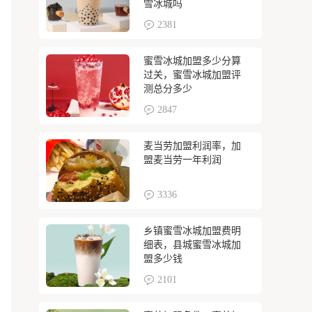
雪冰城吗
2381
蜜雪冰城加盟多少分算
过关，蜜雪冰城加盟评
测总分多少
2847
麦当劳加盟利润率，加
盟麦当劳一年利润
3336
乡镇蜜雪冰城加盟费明
细表，县城蜜雪冰城加
盟多少钱
2101