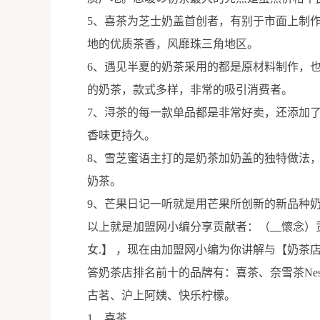
5、喜茶为芝士奶盖首创者，有别于市面上制
地的优质茶香，风靡珠三角地区。
6、遇见半夏的奶茶采用的都是原材料制作，
的奶茶，款式多样，非常的吸引消费者。
7、浔茶的每一款单品都是非常好卖，还添加
香味更持久。
8、雪芝蜜语主打的是奶茶加奶盖的独特做法
奶茶。
9、芒果日记一听就是用芒果所创新的新品种
以上就是加盟网小编分享贡献者：（﹏懷念）
女.】 ，现在由加盟网小编为你讲解与【奶茶
答奶茶店排名前十的品牌有：喜茶、奈雪茶Nes
古茗、沪上阿姨、快乐柠檬。
1、喜茶