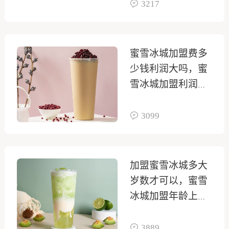
3217
蜜雪冰城加盟费多
少钱利润大吗，蜜
雪冰城加盟利润多
少
3099
加盟蜜雪冰城多大
岁数才可以，蜜雪
冰城加盟年龄上有
要求吗
3889