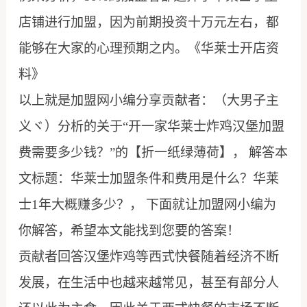
店铺进行加盟，因为前期投资十万元左右，都
能够在大家的心理预期之内。《华莱士开店资
料》
以上就是加盟网小编分享贡献者：（大男子主
义ヾ）分析的关于“开一家华莱士炸鸡汉堡加盟
费需要多少钱？”的【折一纸绿薄荷】， 解答本
文标题：华莱士加盟条件和费用是什么？华莱
士1年大概赚多少？， 下面就让加盟网小编为
你解答，希望本文能找到您要的答案！
贡献者回答汉堡炸鸡等西式快餐随着经济不断
发展，在生活中也越来越常见，甚至有部分人